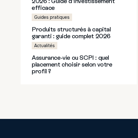
2026 : Guide d'investissement
efficace
Guides pratiques
Produits structurés à capital
Email
*
garanti : guide complet 2026
Actualités
Assurance-vie ou SCPI : quel
placement choisir selon votre
profil ?
En soumettant ce formulaire, vous acceptez de
ainsi que d’être contacté par Clipper Capital.
moment.