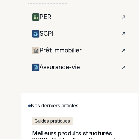
PER
SCPI
Prêt immobilier
Assurance-vie
Guide gratuit :
Equity
Nos derniers articles
Rendements, fiscalité, sélection de
Guides pratiques
pour investir dans l'économie réelle
Meilleurs produits structurés
Nom
*