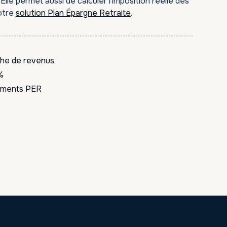
lle permet aussi de calculer l'imposition réelle des
otre
solution Plan Épargne Retraite
.
nche de revenus
%
sements PER