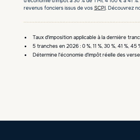
d'économie d'impôt à 30 % de TMI, 4 100 € à 41 %. E
revenus fonciers issus de vos
SCPI
. Découvrez n
Téléphone
*
Taux d'imposition applicable à la dernière tra
5 tranches en 2026 : 0 %, 11 %, 30 %, 41 %, 45 
Détermine l'économie d'impôt réelle des ver
 recevoir le livre blanc demandé
 Vous pouvez vous désinscrire à tout