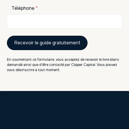
Téléphone
*
PER
SCPI
Prêt immobilier
Assurance-vie
En soumettant ce formulaire, vous acceptez de recevoir le livre blanc
demandé ainsi que d’être contacté par Clipper Capital. Vous pouvez
vous désinscrire à tout moment.
Nos derniers articles
Guides pratiques
Meilleurs produits structurés 2026 :
Guide d'investissement efficace
Guides pratiques