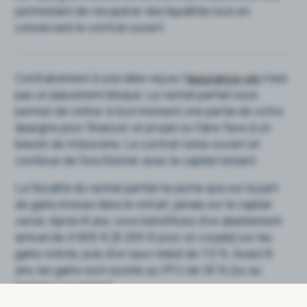
permettant de récupérer des liquidités tout en
conservant le contrat ouvert.
Contrairement à une idée reçue, l'
assurance-vie
n'est
pas un placement bloqué. Le rachat partiel vous
permet de retirer à tout moment une partie de votre
épargne pour financer un projet ou faire face à un
besoin de trésorerie. Le contrat reste ouvert et
continue de fonctionner avec le capital restant.
La fiscalité du rachat partiel ne porte que sur la part
de gains incluse dans le retrait, jamais sur le capital
versé. Après 8 ans, vous bénéficiez d'un abattement
annuel de 4 600 € (9 200 € pour un couple) sur les
gains retirés, puis d'un taux réduit de 7,5 %. Avant 8
ans, les gains sont soumis au PFU de 30 % (ou au
barème sur option).