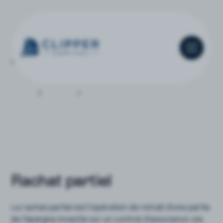
Accueil
Glossaire
Rachat partiel
Rachat partiel
Le rachat partiel est l'opération de retrait d'une partie
de l'épargne investie sur un contrat d'assurance-vie,