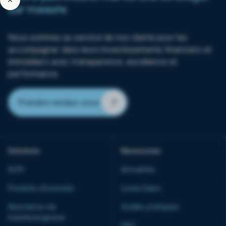
sur mesure
Nous sommes au service de nos clients pour les
accompagner dans leurs investissements financiers et
immobiliers avec transparence, excellence et
performance.
Prendre rendez-vous
Solutions
Ressources
SCPI
Actualités
Produits structurés
Livres blanc
Assurance-vie
Guides pratiques
luxembourgeoise
FAQ