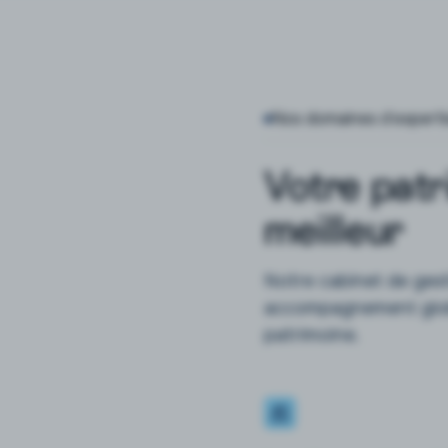
Nos domaines d’experti
Votre patr
meilleur
Notre cabinet de gest
accompagnement globa
patrimoine.