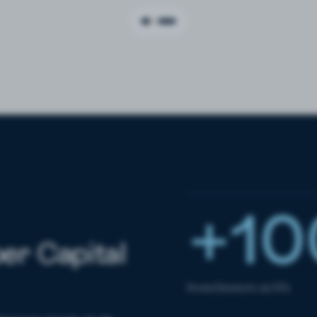
+10
per Capital
Investisseurs actifs