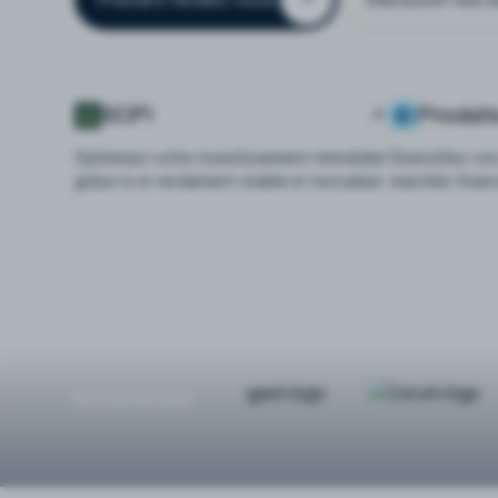
SCPI
Produit
Optimisez votre investissement immobilier
Diversifiez vo
grâce à un rendement stable et mutualisé.
marchés finan
Nos partenaires