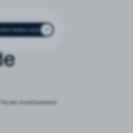
ndre rendez-vous
de
fiscale, investissement