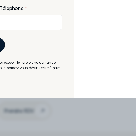
Téléphone
*
du marché. Revenus
cation immédiate en
 recevoir le livre blanc demandé
 géographique
 Vous pouvez vous désinscrire à tout
iétés de gestion
ec ou sans crédit
ratégie long terme
Prendre RDV