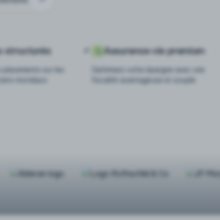
s structurés
Assurance-vie premium
s placements sur les
Optimisez votre épargne avec une
ciers mondiaux.
fiscalité avantageuse et souple.