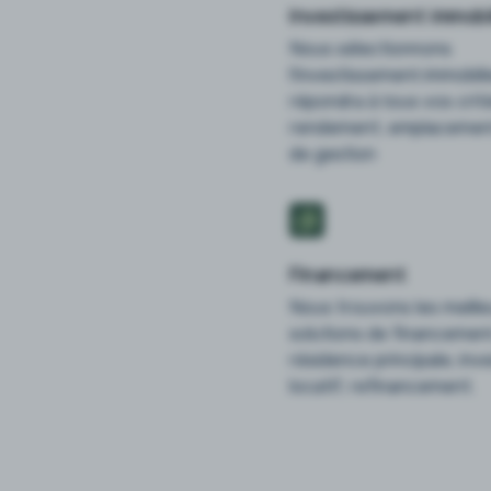
Investissement immobil
Nous sélectionnons
l'investissement immobili
répondra à tous vos critè
rendement, emplacement
de gestion
Financement
Nous trouvons les meill
solutions de financement
résidence principale, in
locatif, refinancement.