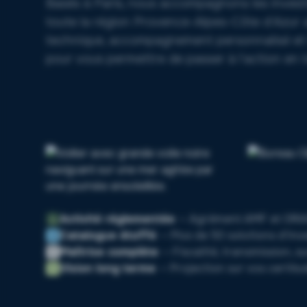
Basés à Paris, nous accompagnons les investi
toute la région Provence-Alpes-Côte d'Azur 
technique, accompagnement personnalisé et 
pour vous permettre de passer à l'action en 
Activité réglementée
— Agrément AMF et ORI
Catalogue étoffé
— Plus de 50 solutions d'in
Maîtrise complète
— Fiscalité, transmission, s
Vision long terme
— Projection sur vos certitu