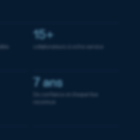
15+
llés
collaborateurs à votre service
7 ans
De confiance et d'expertise
reconnue