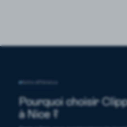
Notre différence
Pourquoi choisir Clip
à Nice ?