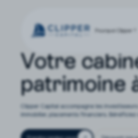
Pourquoi Clipper ?
Votre cabin
patrimoine 
Clipper Capital accompagne les investisseurs 
immobilier, placements financiers. Bénéfici
Prendre rendez-vous
Découvrir nos s