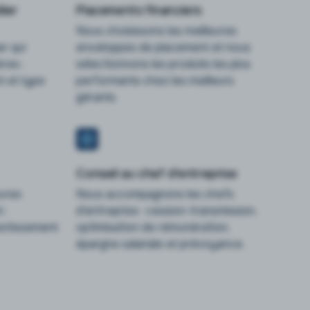
ier
Placements financiers
Nous choisissons les meilleures
er qui
enveloppes de placement et nous
res :
sélectionnons les produits les plus
 et type
performants chez les meilleurs
gérants
Conseil au chef d'entreprise
eures
Nous accompagnons les chefs
 :
d'entreprise : cession-transmission,
vestissement
optimisation de rémunération,
épargne salariale et prévoyance.