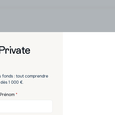
Nos solutions d'investissements
 Private
estissement qui vous res
portunités sélectionnées pour faire fructifier votre 
s fonds : tout comprendre
 dès 1 000 €.
Prénom
*
Produits structurés
Assurance-vie premium
Priva