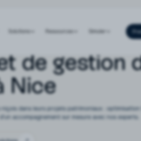
Solutions
Ressources
Simuler
Pre
et de gestion 
à Nice
niçois dans leurs projets patrimoniaux : optimisation 
ez d'un accompagnement sur mesure avec nos experts.
olutions