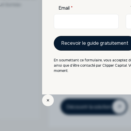
Email
*
SCPI
Accès aux meilleures SCPI 
locatifs réguliers. Diversifi
immobilier.
Notre accompagnement
En soumettant ce formulaire, vous acceptez de
Diversification thématique /
ainsi que d’être contacté par Clipper Capital.
Sélection rigoureuse des soc
moment.
Investissement accessible, av
Accompagnement fiscal et st
Découvrir la solution