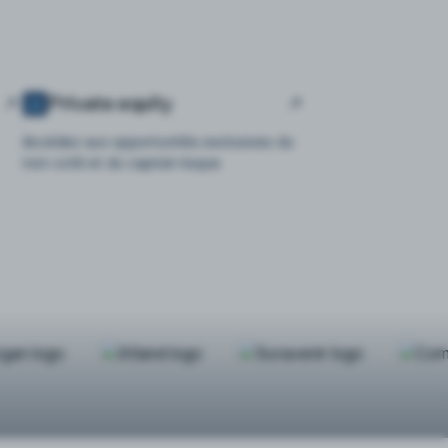
Private equity
Accédez aux opportunités exclusives du
non-coté et du capital-risque.