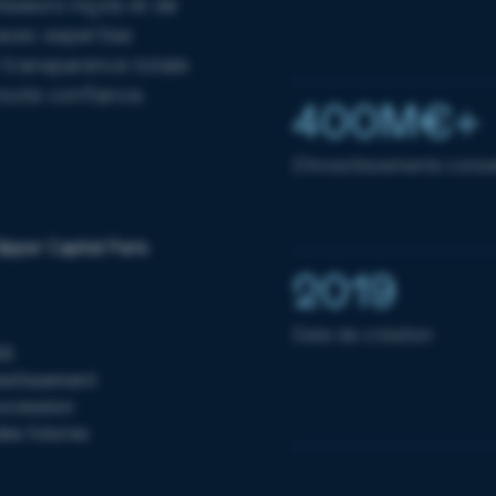
sseurs niçois et de
avec expertise
transparence totale
toute confiance.
400M€+
D'investissements consei
2019
Date de création
AS
vestissement
uccession
des futures