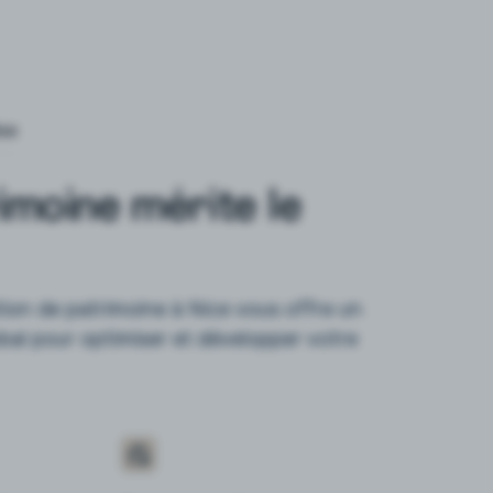
se
imoine mérite le
ion de patrimoine à Nice vous offre un
l pour optimiser et développer votre