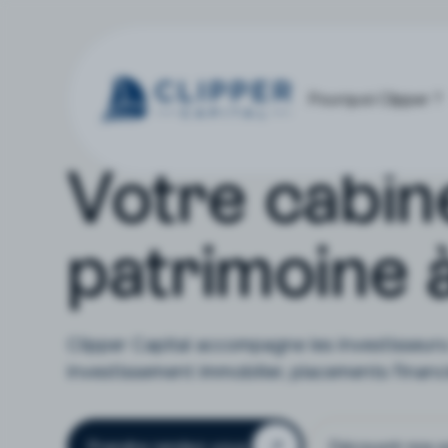
Pourquoi Clipper ?
Votre cabin
patrimoine 
Clipper Capital accompagne les investisseurs 
investissement immobilier, placements finan
Prendre rendez-vous
Découvrir nos s