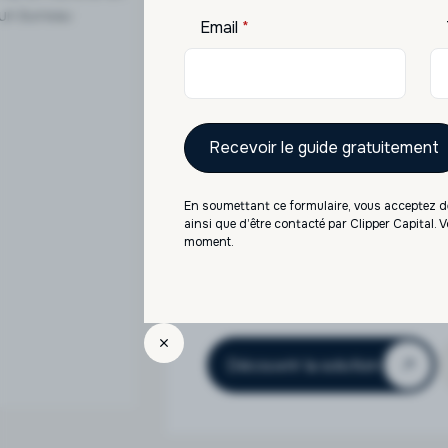
Email
*
SCPI
Accès aux meilleures SCPI 
locatifs réguliers. Diversifi
immobilier.
Notre accompagnement
En soumettant ce formulaire, vous acceptez de
Diversification thématique /
ainsi que d’être contacté par Clipper Capital.
Sélection rigoureuse des soc
moment.
Investissement accessible, av
Accompagnement fiscal et st
Découvrir la solution