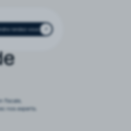
ndre rendez-vous
de
 fiscale,
ec nos experts.