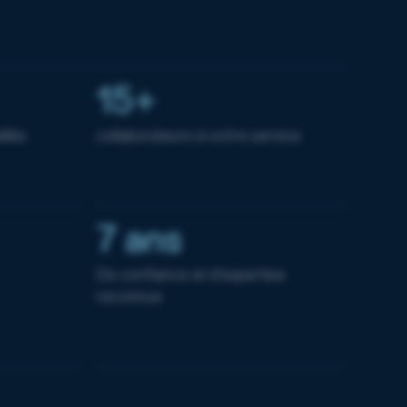
15+
llés
collaborateurs à votre service
7 ans
De confiance et d'expertise
reconnue