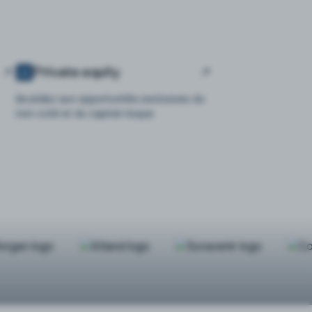
Private equity
Accédez aux opportunités exclusives du
non-coté et du capital-risque.