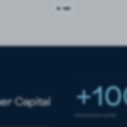
+10
per Capital
Investisseurs actifs