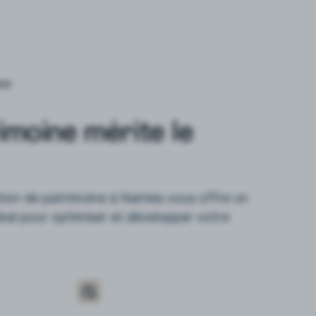
se
imoine mérite le
tion de patrimoine à Nantes vous offre un
l pour optimiser et développer votre