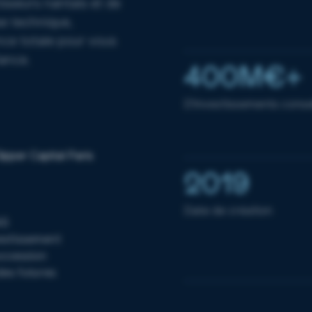
isseurs nantais et de
se technique,
ce totale pour vous
iance.
400M€+
D'investissements consei
2019
Date de création
AS
vestissement
uccession
des futures