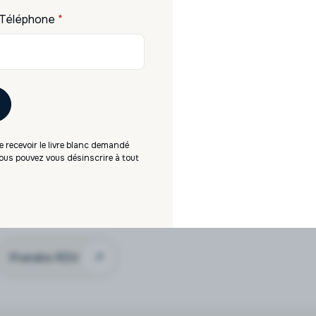
Téléphone
*
du marché. Revenus
cation immédiate en
 recevoir le livre blanc demandé
 géographique
 Vous pouvez vous désinscrire à tout
iétés de gestion
ec ou sans crédit
ratégie long terme
Prendre RDV