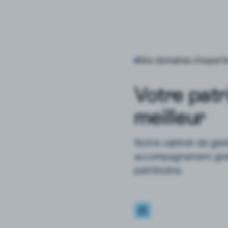
Nos domaines d’experti
Votre patr
meilleur
Notre cabinet de ges
accompagnement globa
patrimoine.