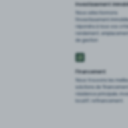
Investissement immobil
Nous sélectionnons
l'investissement immobili
répondra à tous vos critè
rendement, emplacement
de gestion
Financement
Nous trouvons les meill
solutions de financement
résidence principale, in
locatif, refinancement.