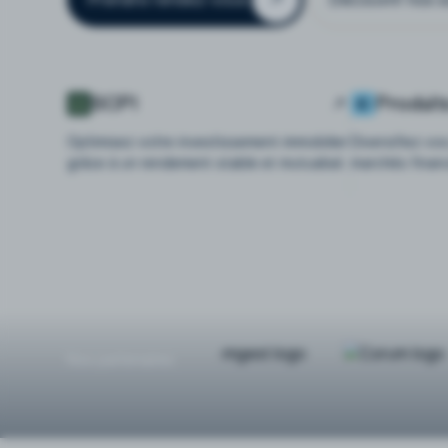
SCPI
Produit
Optimisez votre investissement immobilier
Diversifiez vo
grâce à un rendement stable et mutualisé.
marchés finan
Nos partenaires