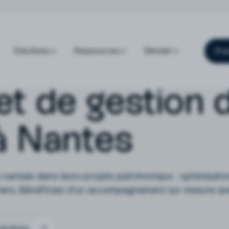
Solutions
Ressources
Simuler
Pre
et de gestion 
à Nantes
nantais dans leurs projets patrimoniaux : optimisation
ciers. Bénéficiez d'un accompagnement sur mesure av
olutions