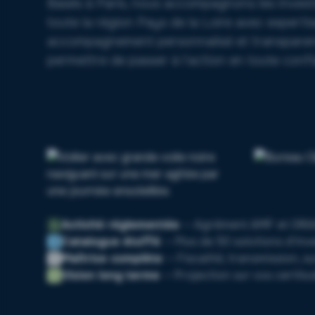
Basés à Paris, nous accompagnons les invest
toute la région Pays de la Loire avec experti
accompagnement personnalisé et transparen
permettre de passer à l'action en toute conf
Activité réglementée
— Agrément AMF et ORI
Catalogue étoffé
— Plus de 50 solutions d'in
Maîtrise complète
— Fiscalité, transmission, s
Vision long terme
— Projection sur vos certitu