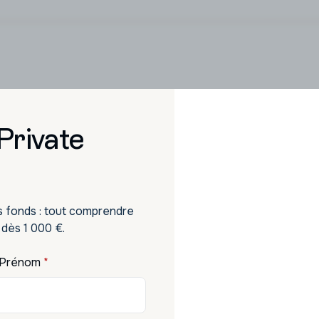
Nos solutions d'investissements
 Private
estissement qui vous res
portunités sélectionnées pour faire fructifier votre 
s fonds : tout comprendre
 dès 1 000 €.
Prénom
*
Produits structurés
Assurance-vie premium
Priva