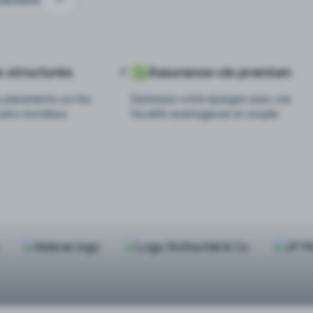
s structurés
Assurance-vie premium
s placements sur les
Optimisez votre épargne avec une
ciers mondiaux.
fiscalité avantageuse et souple.