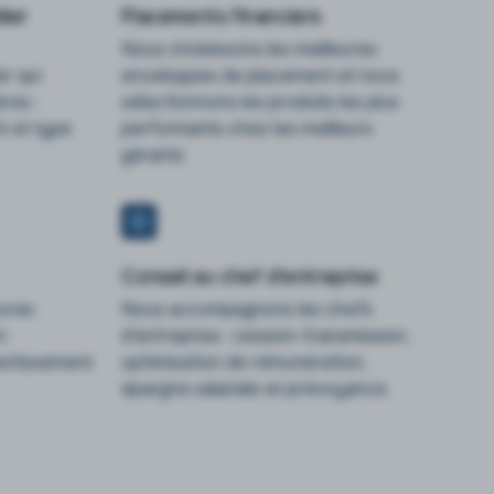
ier
Placements financiers
Nous choisissons les meilleures
er qui
enveloppes de placement et nous
res :
sélectionnons les produits les plus
 et type
performants chez les meilleurs
gérants
Conseil au chef d'entreprise
eures
Nous accompagnons les chefs
 :
d'entreprise : cession-transmission,
vestissement
optimisation de rémunération,
épargne salariale et prévoyance.