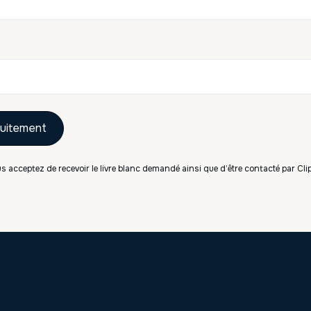
s acceptez de recevoir le livre blanc demandé ainsi que d’être contacté par Cli