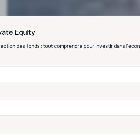
ivate Equity
lection des fonds : tout comprendre pour investir dans l'écon