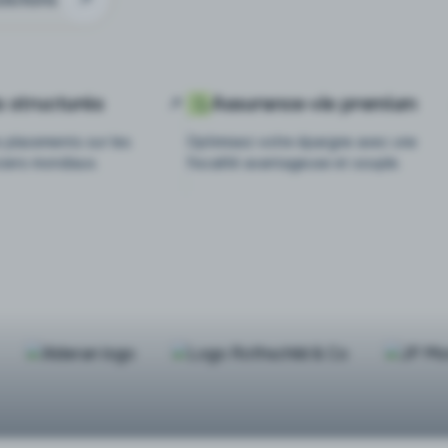
s structurés
Assurance-vie premium
s placements sur les
Optimisez votre épargne avec une
ciers mondiaux.
fiscalité avantageuse et souple.