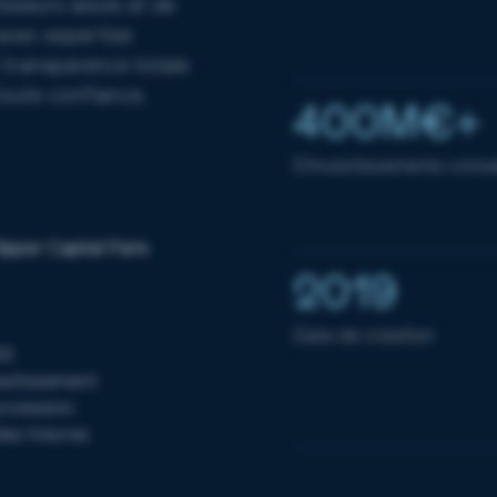
sseurs aixois et de
avec expertise
transparence totale
toute confiance.
400M€+
D'investissements consei
2019
Date de création
AS
vestissement
uccession
des futures