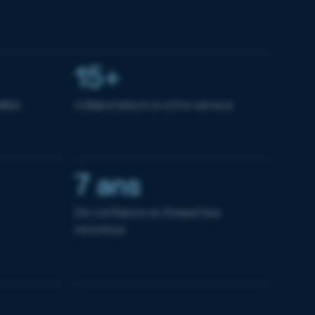
15+
llés
collaborateurs à votre service
7 ans
De confiance et d'expertise
reconnue