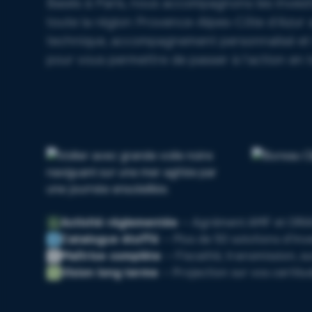
Basés à Paris, nous accompagnons les investi
toute la région Provence-Alpes-Côte d'Azur 
technique, accompagnement personnalisé et 
pour vous permettre de passer à l'action en 
Activité réglementée
— Agrément AMF et ORI
Catalogue étoffé
— Plus de 50 solutions d'in
Maîtrise complète
— Fiscalité, transmission, s
Vision long terme
— Projection sur vos certitu