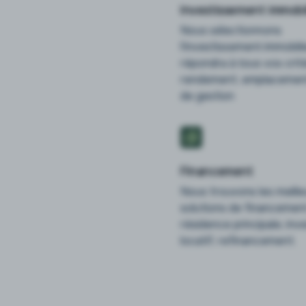
Investissement immobil
Nous sélectionnons
l'investissement immobili
répondra à tous vos critè
rendement, emplacement
de gestion
Financement
Nous trouvons les meill
solutions de financement
résidence principale, in
locatif, refinancement.