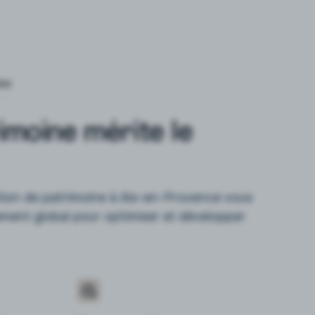
se
imoine mérite le
tion de patrimoine à Aix-en-Provence vous
ent global pour optimiser et développer