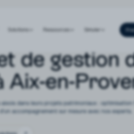
Solutions
Ressources
Simuler
Pre
et de gestion 
à Aix-en-Prov
aixois dans leurs projets patrimoniaux : optimisation 
ez d'un accompagnement sur mesure avec nos experts.
olutions