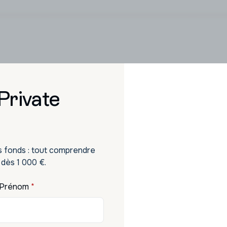
Nos solutions d'investissements
 Private
estissement qui vous res
portunités sélectionnées pour faire fructifier votre 
s fonds : tout comprendre
 dès 1 000 €.
Prénom
*
Produits structurés
Assurance-vie premium
Priva