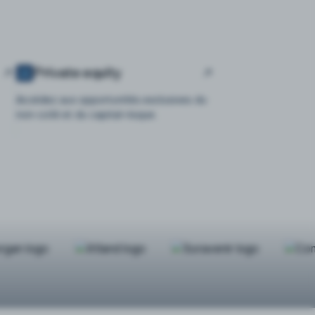
Private equity
Accédez aux opportunités exclusives du
non-coté et du capital-risque.