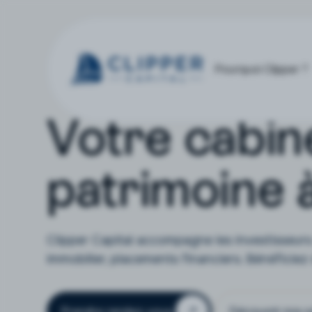
Pourquoi Clipper ?
Votre cabin
patrimoine 
Clipper Capital accompagne les investisseurs 
immobilier, placements financiers. Bénéfici
Prendre rendez-vous
Découvrir nos s