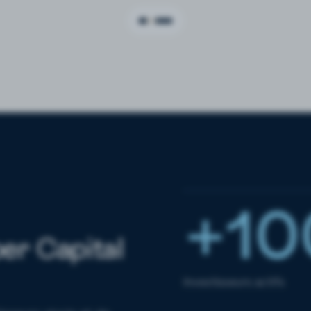
+10
per Capital
Investisseurs actifs