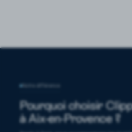
Notre différence
Pourquoi choisir Clip
à Aix-en-Provence ?