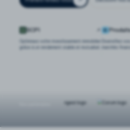
SCPI
Produit
Optimisez votre investissement immobilier
Diversifiez vo
grâce à un rendement stable et mutualisé.
marchés finan
Nos partenaires