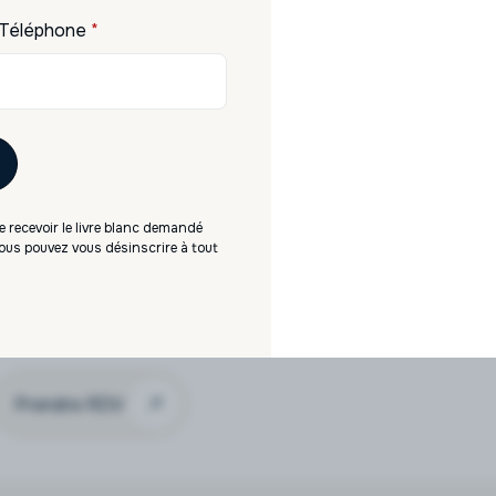
Téléphone
*
du marché. Revenus
cation immédiate en
 recevoir le livre blanc demandé
 géographique
 Vous pouvez vous désinscrire à tout
iétés de gestion
ec ou sans crédit
ratégie long terme
Prendre RDV