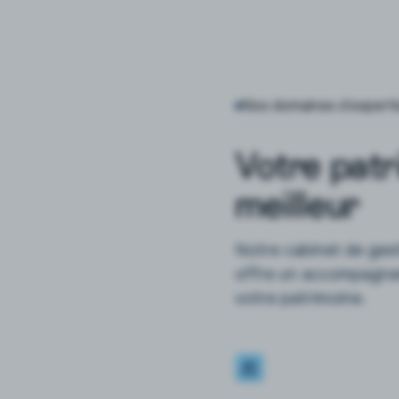
Nos domaines d’experti
Votre patr
meilleur
Notre cabinet de ges
offre un accompagnem
votre patrimoine.