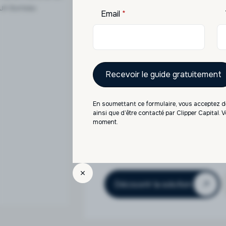
Email
*
SCPI
Accès aux meilleures SCPI 
locatifs réguliers. Diversifi
immobilier.
Notre accompagnement
En soumettant ce formulaire, vous acceptez de
Diversification thématique /
ainsi que d’être contacté par Clipper Capital.
Sélection rigoureuse des soc
moment.
Investissement accessible, av
Accompagnement fiscal et st
Découvrir la solution