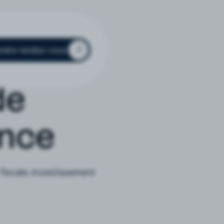
ndre rendez-vous
de
ence
fiscale, investissement