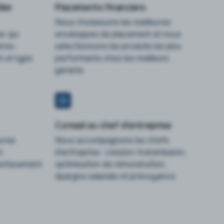
ier
Placements financiers
Nous choisissons les meilleures
er qui
enveloppes de placement et nous
res :
sélectionnons les produits les plus
 et type
performants chez les meilleurs
gérants
Conseil au chef d'entreprise
eures
Nous accompagnons les chefs
 :
d'entreprise : cession-transmission,
vestissement
optimisation de rémunération,
épargne salariale et prévoyance.