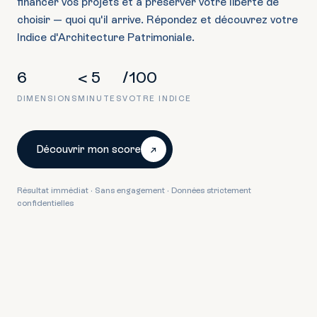
financer vos projets et à préserver votre liberté de
choisir — quoi qu'il arrive. Répondez et découvrez votre
Indice d'Architecture Patrimoniale.
6
< 5
/100
DIMENSIONS
MINUTES
VOTRE INDICE
Découvrir mon score
Résultat immédiat · Sans engagement · Données strictement
confidentielles